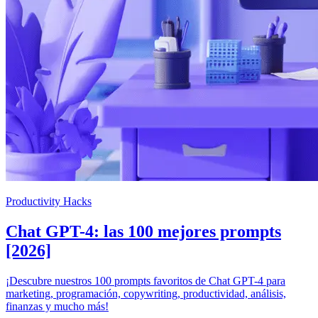
Productivity Hacks
Chat GPT-4: las 100 mejores prompts
[2026]
¡Descubre nuestros 100 prompts favoritos de Chat GPT-4 para
marketing, programación, copywriting, productividad, análisis,
finanzas y mucho más!