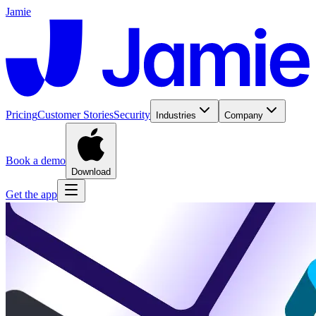
Jamie
Pricing
Customer Stories
Security
Industries
Company
Book a demo
Download
Get the app