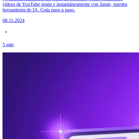
vídeos de YouTube gratis e instantáneamente con Jamie, nuestra
herramienta de IA. Guia paso a paso.
08.11.2024
5
min