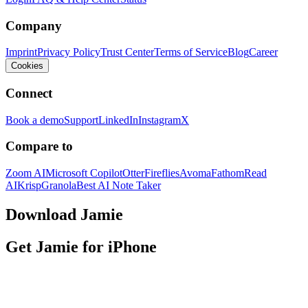
Company
Imprint
Privacy Policy
Trust Center
Terms of Service
Blog
Career
Cookies
Connect
Book a demo
Support
LinkedIn
Instagram
X
Compare to
Zoom AI
Microsoft Copilot
Otter
Fireflies
Avoma
Fathom
Read
AI
Krisp
Granola
Best AI Note Taker
Download Jamie
Get Jamie for iPhone