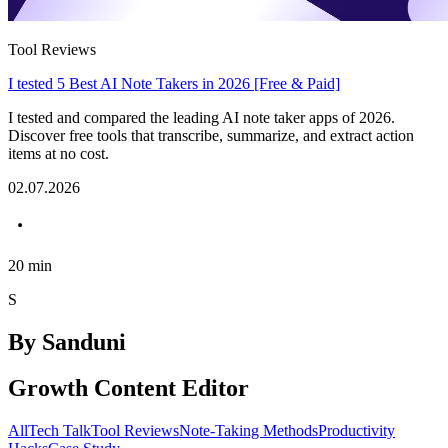
Tool Reviews
I tested 5 Best AI Note Takers in 2026 [Free & Paid]
I tested and compared the leading AI note taker apps of 2026.
Discover free tools that transcribe, summarize, and extract action
items at no cost.
02.07.2026
20
min
S
By
Sanduni
Growth Content Editor
All
Tech Talk
Tool Reviews
Note-Taking Methods
Productivity