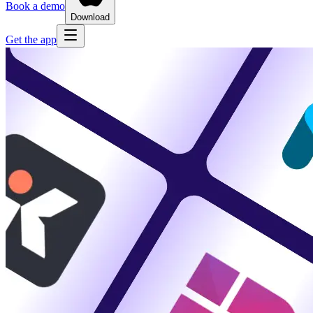
Book a demo
Download
Get the app