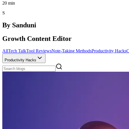
20
min
S
By
Sanduni
Growth Content Editor
All
Tech Talk
Tool Reviews
Note-Taking Methods
Productivity Hacks
C
Productivity Hacks